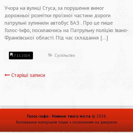
Учора на вулиці Стуса, за порушення вимог
дорожньої розмітки проїзної частини дороги
патрульні зупинили автобус БАЗ . Про це пише
Голос-Інфо, посилаючись на Патрульну поліцію Івано-
Франківської області. Під час складання […]
Суспільство
27.11.2024
Навігація
Старіші записи
записів
Голос-інфо - Новини твого міста
© 2016
Копіювання матеріалів тільки з посиланням на джерело