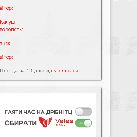
вітер:
Калуш
вологість:
тиск:
вітер:
Погода на 10 днів від
sinoptik.ua