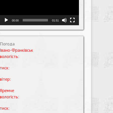
00:00
01:51
Погода
Івано-Франківськ
вологість:
тиск:
вітер:
Яремче
вологість:
тиск: