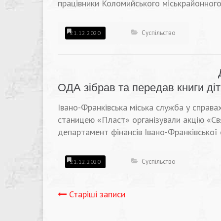
працівники Коломийського міськрайонного
Суспільство
21.12.2020
ОДА зібрав та передав книги ді
Івано-Франківська міська служба у справах
станицею «Пласт» організували акцію «Св
департамент фінансів Івано-Франківської 
Суспільство
21.12.2020
Навігація
Старіші записи