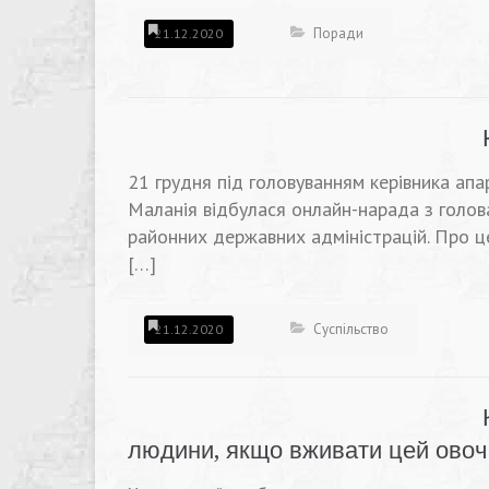
Поради
21.12.2020
21 грудня під головуванням керівника ап
Маланія відбулася онлайн-нарада з голов
районних державних адміністрацій. Про це
[…]
Суспільство
21.12.2020
людини, якщо вживати цей ово