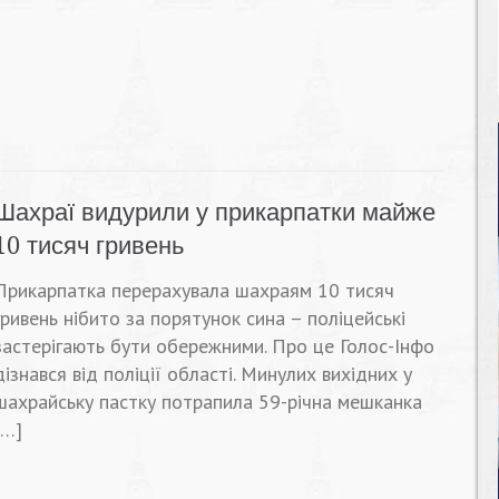
Шахраї видурили у прикарпатки майже
10 тисяч гривень
Прикарпатка перерахувала шахраям 10 тисяч
гривень нібито за порятунок сина – поліцейські
застерігають бути обережними. Про це Голос-Інфо
дізнався від поліції області. Минулих вихідних у
шахрайську пастку потрапила 59-річна мешканка
[…]