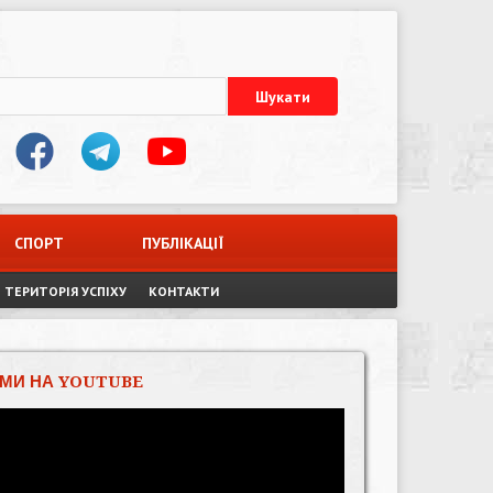
СПОРТ
ПУБЛІКАЦІЇ
ТЕРИТОРІЯ УСПІХУ
КОНТАКТИ
МИ НА YOUTUBE
Відеопрогравач