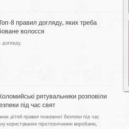
Топ-8 правил догляду, яких треба
боване волосся
 догляду.
Коломийські рятувальники розповіли
зпеки під час свят
ння дітей правил пожежної безпеки під час
ону користування піротехнічними виробами,