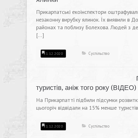
Прикарпатські екоінспектори оштрафували
незаконну вирубку ялинок. Їх виявили в 
районах та поблизу Болехова. Людей з де
[…]
Суспільство
21.12.2020
туристів, аніж того року (ВІДЕО)
На Прикарпатті підбили підсумки розвитку
цьогоріч відвідали на 15% менше туристів
Суспільство
21.12.2020