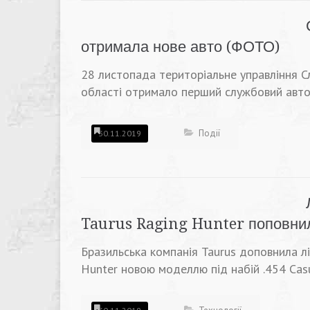
отримала нове авто (ФОТО)
28 листопада територіальне управління С
області отримало перший службовий авто
Події
30.11.2019
Taurus Raging Hunter поповнил
Бразильська компанія Taurus доповнила л
Hunter новою моделлю під набій .454 Casu