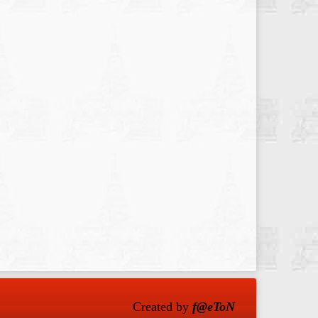
Created by
f@eToN