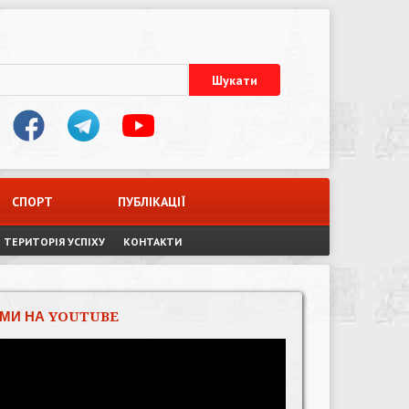
СПОРТ
ПУБЛІКАЦІЇ
ТЕРИТОРІЯ УСПІХУ
КОНТАКТИ
МИ НА YOUTUBE
Відеопрогравач