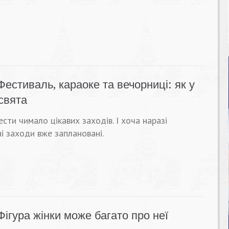
Фестиваль, караоке та вечорниці: як у
свята
сти чимало цікавих заходів. І хоча наразі
і заходи вже заплановані.
Фігура жінки може багато про неї