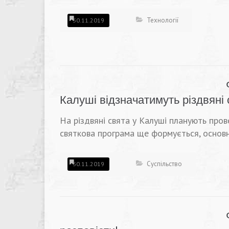
Технології
30.11.2019
Калуші відзначатимуть різдвяні 
На різдвяні свята у Калуші планують прове
святкова програма ще формується, основн
Суспільство
30.11.2019