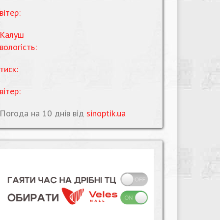
вітер:
Калуш
вологість:
тиск:
вітер:
Погода на 10 днів від
sinoptik.ua