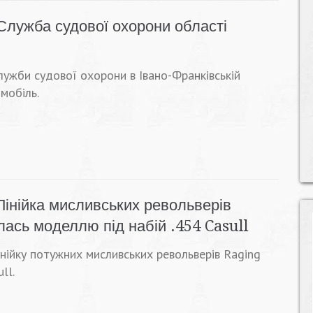
Служба судової охорони області
лужби судової охорони в Івано-Франківській
мобіль.
Лінійка мисливських револьверів
ась моделлю під набій .454 Casull
інійку потужних мисливських револьверів Raging
ll.