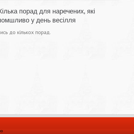
Кілька порад для наречених, які
ломшливо у день весілля
ись до кількох порад.
ло