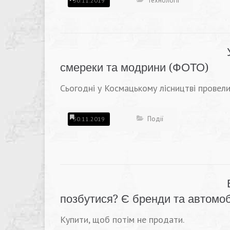
Технології
30.11.2019
смереки та модрини (ФОТО)
Сьогодні у Космацькому лісництві провели
Події
30.11.2019
позбутися? Є бренди та автомоб
Купити, щоб потім не продати.