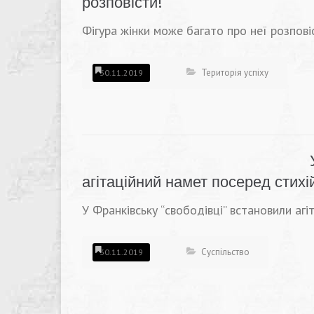
розповісти!
Фігура жінки може багато про неї розпові
Територія успіху
30.11.2019
агітаційний намет посеред стих
У Франківську “свободівці” встановили агі
Суспільство
30.11.2019