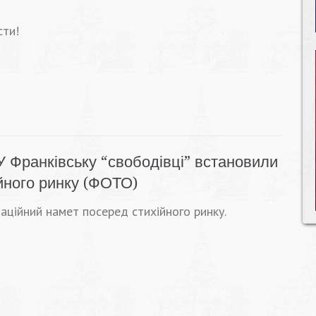
сти!
У Франківську “свободівці” встановили
ійного ринку (ФОТО)
таційний намет посеред стихійного ринку.