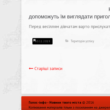
допоможуть їм виглядати приго
Перед весіллям дівчатам варто прислухат
Територія успіху
30.11.2019
Навігація
Старіші записи
записів
Голос-інфо - Новини твого міста
© 2016
Копіювання матеріалів тільки з посиланням на джере