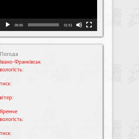
00:00
01:51
Погода
Івано-Франківськ
вологість:
тиск:
вітер:
Яремче
вологість:
тиск: