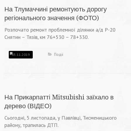
На Тлумаччині ремонтують дорогу
регіонального значення (ФОТО)
Розпочато ремонт проблемної ділянки а/д Р-20
Снятин – Тязів, км 76+530 – 78+330.
Події
05.11.2019
На Прикарпатті Mitsubishi заїхало в
дерево (ВІДЕО)
Сьогодні, 5 листопада, у Павлівці, Тисменицького
району, трапилась ДТП.