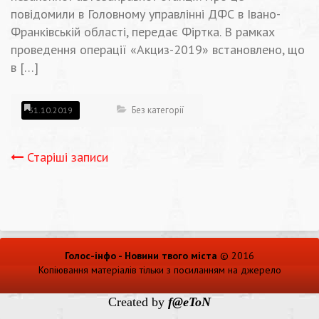
повідомили в Головному управлінні ДФС в Івано-
Франківській області, передає Фіртка. В рамках
проведення операції «Акциз-2019» встановлено, що
в […]
Без категорії
31.10.2019
Навігація
Старіші записи
записів
Голос-інфо - Новини твого міста
© 2016
Копіювання матеріалів тільки з посиланням на джерело
Created by
f@eToN