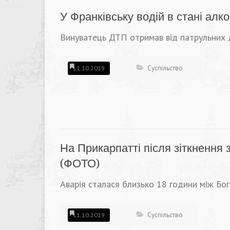
У Франківську водій в стані алк
Винуватець ДТП отримав від патрульних д
Суспільство
11.10.2019
На Прикарпатті після зіткнення
(ФОТО)
Аварія сталася близько 18 години між Бо
Суспільство
11.10.2019