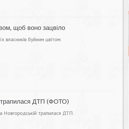
вом, щоб воно зацвіло
х власників буйним цвітом.
й трапилася ДТП (ФОТО)
на Новгородській трапилася ДТП.