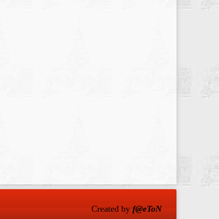
Created by
f@eToN