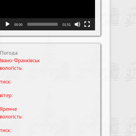
00:00
01:51
Погода
Івано-Франківськ
вологість:
тиск:
вітер:
Яремче
вологість:
тиск: