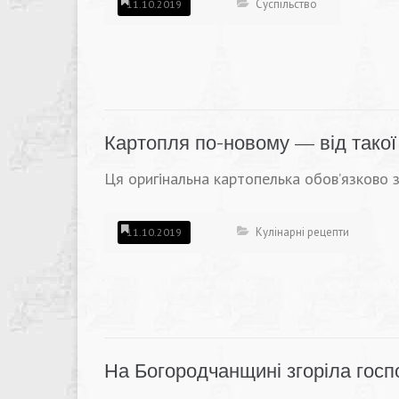
Суспільство
11.10.2019
Картопля по-новому — від такої
Ця оригінальна картопелька обов’язково 
Кулінарні рецепти
11.10.2019
На Богородчанщині згоріла гос