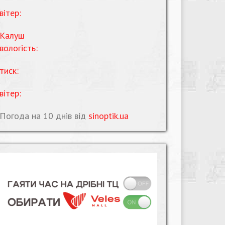
вітер:
Калуш
вологість:
тиск:
вітер:
Погода на 10 днів від
sinoptik.ua