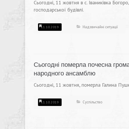
Сьогодні, 11 жовтня в с. Іваниківка Бого
господарської будівлі.
Надзвичайні ситуації
11.10.2019
Сьогодні померла почесна гром
народного ансамблю
Сьогодні, 11 жовтня, померла Галина Пуш
Суспільство
11.10.2019