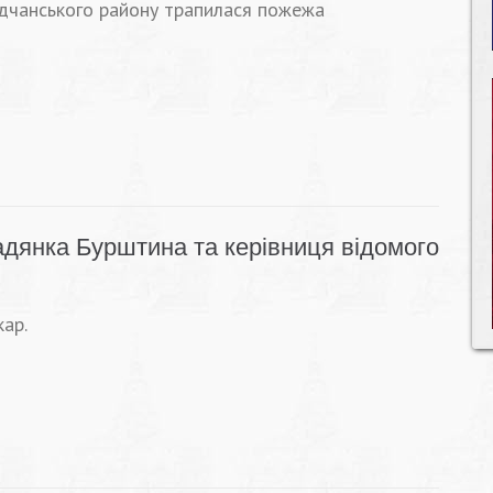
родчанського району трапилася пожежа
адянка Бурштина та керівниця відомого
кар.