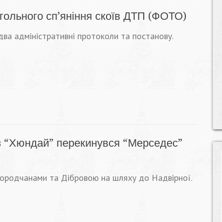
огольного сп’яніння скоїв ДТП (ФОТО)
ва адміністративні протоколи та постанову.
 з “Хюндай” перекинувся “Мерседес”
городчанами та Дібровою на шляху до Надвірної.