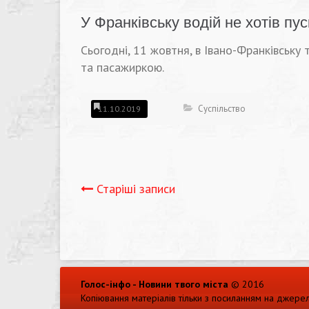
У Франківську водій не хотів пу
Сьогодні, 11 жовтня, в Івано-Франківську
та пасажиркою.
Суспільство
11.10.2019
Навігація
Старіші записи
записів
Голос-інфо - Новини твого міста
© 2016
Копіювання матеріалів тільки з посиланням на джере