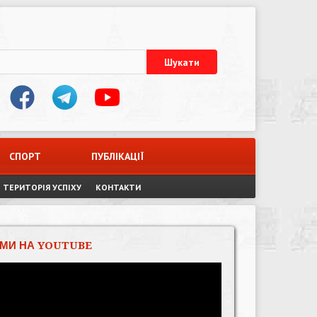
СПОРТ
ПУБЛІКАЦІЇ
ТЕРИТОРІЯ УСПІХУ
КОНТАКТИ
МИ НА YOUTUBE
Відеопрогравач