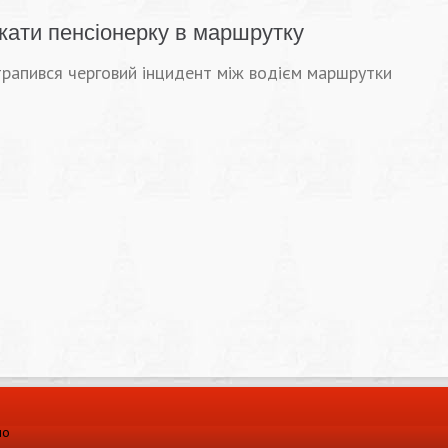
скати пенсіонерку в маршрутку
 трапився черговий інцидент між водієм маршрутки
ло