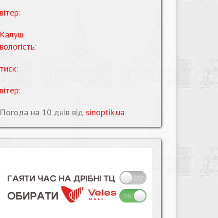
вітер:
Калуш
вологість:
тиск:
вітер:
Погода на 10 днів від
sinoptik.ua