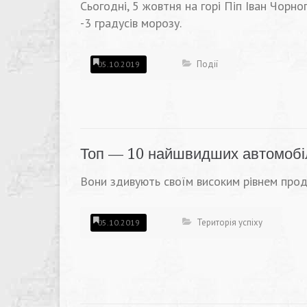
Сьогодні, 5 жовтня на горі Піп Іван Чорног
-3 градусів морозу.
Події
05.10.2019
Топ — 10 найшвидших автомобілі
Вони здивують своїм високим рівнем прод
Територія успіху
05.10.2019