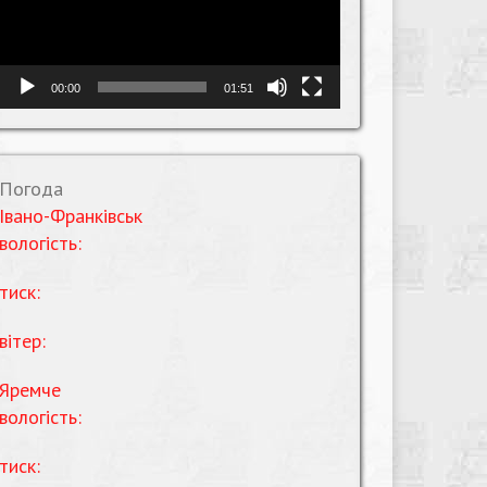
00:00
01:51
Погода
Івано-Франківськ
вологість:
тиск:
вітер:
Яремче
вологість:
тиск: