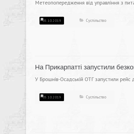
Метеопопередження від управління з пита
Суспільство
05.10.2019
На Прикарпатті запустили безк
У Брошнів-Осадській ОТГ запустили рейс д
Суспільство
05.10.2019