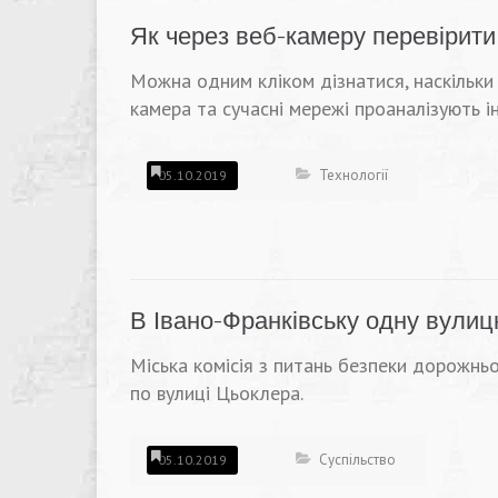
Як через веб-камеру перевірити
Можна одним кліком дізнатися, наскільки
камера та сучасні мережі проаналізують і
Технології
05.10.2019
В Івано-Франківську одну вули
Міська комісія з питань безпеки дорожнь
по вулиці Цьоклера.
Суспільство
05.10.2019