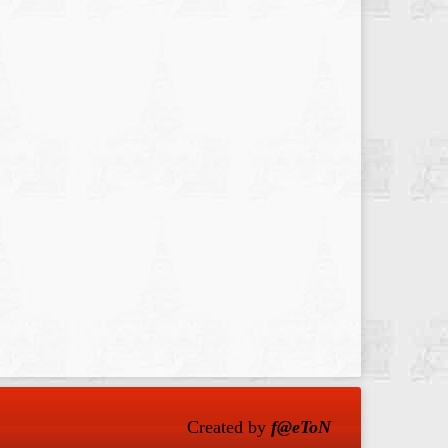
Created by
f@eToN