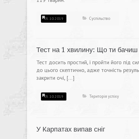
Суспільство
05.10.2019
Тест на 1 хвилину: Що ти бачиш 
Тест досить простий, і пройти його під с
до цього скептично, адже точність резуль
закрити очі, […]
Територія успіху
05.10.2019
У Карпатах випав сніг