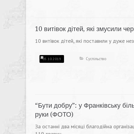
10 витівок дітей, які змусили чер
10 витівок дітей, які поставили у дуже не
Суспільство
05.10.2019
“Бути добру”: у Франківську бі
руки (ФОТО)
За останні два місяці благодійна організа
119 тварин.