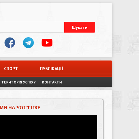
СПОРТ
ПУБЛІКАЦІЇ
ТЕРИТОРІЯ УСПІХУ
КОНТАКТИ
МИ НА YOUTUBE
Відеопрогравач