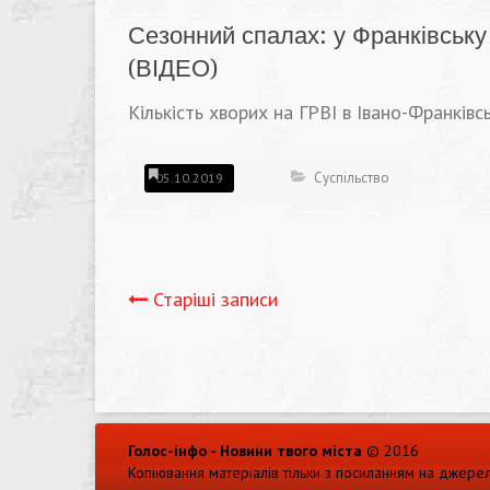
Сезонний спалах: у Франківську 
(ВІДЕО)
Кількість хворих на ГРВІ в Івано-Франків
Суспільство
05.10.2019
Навігація
Старіші записи
записів
Голос-інфо - Новини твого міста
© 2016
Копіювання матеріалів тільки з посиланням на джере