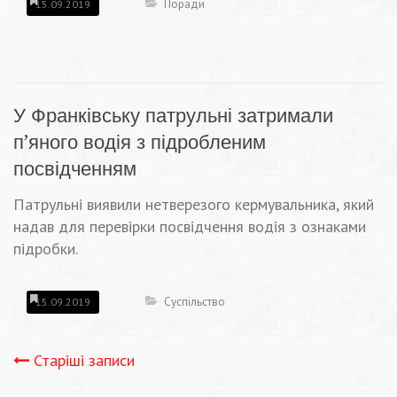
Поради
15.09.2019
У Франківську патрульні затримали
п’яного водія з підробленим
посвідченням
Патрульні виявили нетверезого кермувальника, який
надав для перевірки посвідчення водія з ознаками
підробки.
Суспільство
15.09.2019
Навігація
Старіші записи