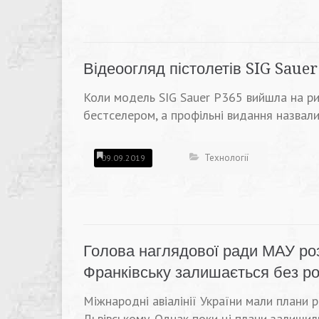
Відеоогляд пістолетів SIG Saue
Коли модель SIG Sauer P365 вийшла на ри
бестселером, а профільні видання назвали
Технології
09.09.2019
Голова наглядової ради МАУ роз
Франківську залишається без ро
Міжнародні авіалінії України мали плани 
Львівському. Однак поки ці плани залишил