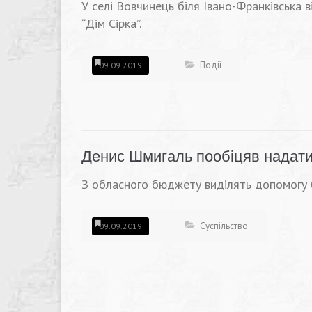
У селі Вовчинець біля Івано-Франківська в
“Дім Сірка”.
Події
09.09.2019
Денис Шмигаль пообіцяв надати 
З обласного бюджету виділять допомогу баг
Суспільство
09.09.2019