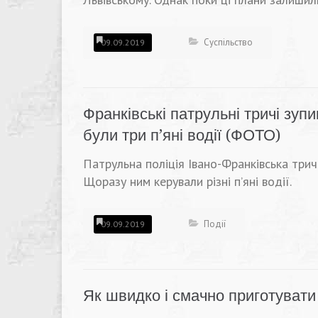
Суспільство
09.09.2019
Франківські патрульні тричі зупи
були три п’яні водії (ФОТО)
Патрульна поліція Івано-Франківська трич
Щоразу ним керували різні п’яні водії.
Події
09.09.2019
Як швидко і смачно приготувати 