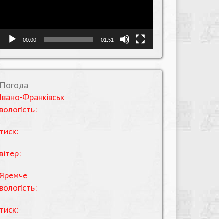
00:00
01:51
Погода
Івано-Франківськ
вологість:
тиск:
вітер:
Яремче
вологість:
тиск: