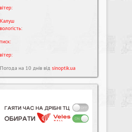
вітер:
Калуш
вологість:
тиск:
вітер:
Погода на 10 днів від
sinoptik.ua