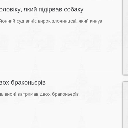
ловіку, який підірвав собаку
йонний суд виніс вирок злочинцеві, який кинув
вох браконьєрів
ь вночі затримав двох браконьєрів.