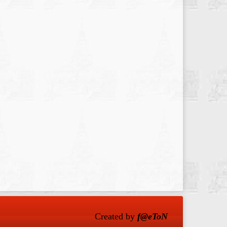
Created by
f@eToN