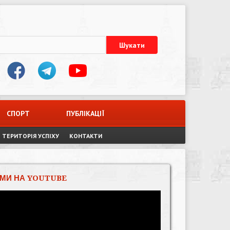
СПОРТ
ПУБЛІКАЦІЇ
ТЕРИТОРІЯ УСПІХУ
КОНТАКТИ
МИ НА YOUTUBE
Відеопрогравач