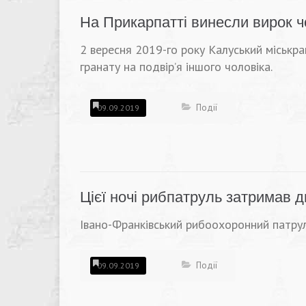
На Прикарпатті винесли вирок чо
2 вересня 2019-го року Калуський міськра
гранату на подвір’я іншого чоловіка.
Події
09.09.2019
Цієї ночі рибпатруль затримав д
Івано-Франківський рибоохоронний патрул
Події
09.09.2019