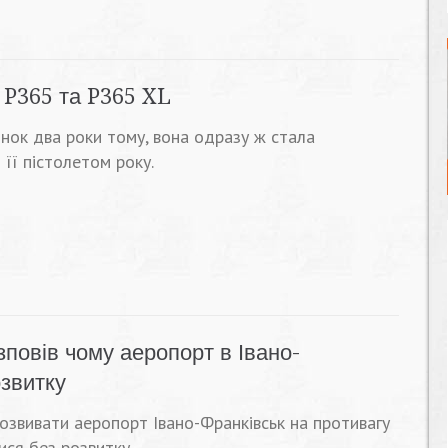
r P365 та P365 XL
нок два роки тому, вона одразу ж стала
 її пістолетом року.
повів чому аеропорт в Івано-
звитку
розвивати аеропорт Івано-Франківськ на противагу
ися без розвитку.