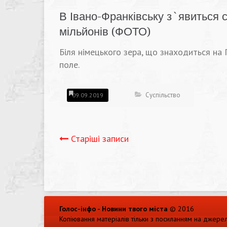
В Івано-Франківську з`явиться 
мільйонів (ФОТО)
Біля німецького зера, що знаходиться на 
поле.
Суспільство
09.09.2019
Навігація
Старіші записи
записів
Голос-інфо - Новини твого міста
© 2016
Копіювання матеріалів тільки з посиланням на джере