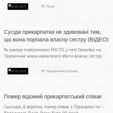
Події
08.09.2019
Сусіди прикарпатки не здивовані тим,
що вона порізала власну сестру (ВІДЕО)
Як раніше повідомляло МІСТО, у селі Олешівці на
Тлумаччині жінка намагалася вбити власну сестру.
Надзвичайні ситуації
08.09.2019
Помер відомий прикарпатський співак
Сьогодні, 8 вересня, помер співак з Прикарпаття –
Володимир Луців. Йому було 90 років.