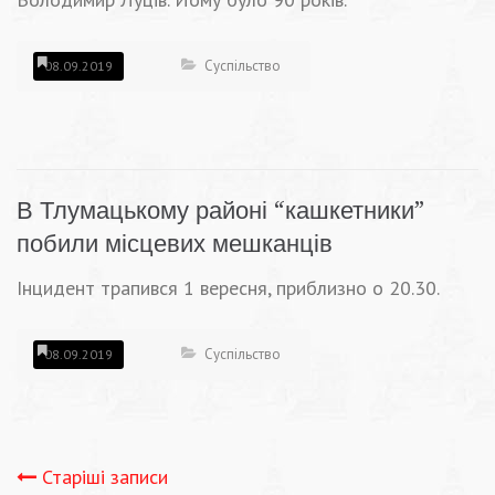
Суспільство
08.09.2019
В Тлумацькому районі “кашкетники”
побили місцевих мешканців
Інцидент трапився 1 вересня, приблизно о 20.30.
Суспільство
08.09.2019
Навігація
Старіші записи